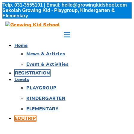
Telp. 031-3555101 | Email: hello@growingkidshool.com
Sekolah Growing Kid - Playgroup, Kindergarten &
Elementary
Home
News & Articles
Event & Activities
REGISTRATION
Levels
PLAYGROUP
KINDERGARTEN
ELEMENTARY
EDUTRIP