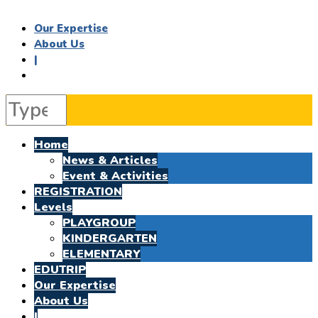
Our Expertise
About Us
|
Home
News & Articles
Event & Activities
REGISTRATION
Levels
PLAYGROUP
KINDERGARTEN
ELEMENTARY
EDUTRIP
Our Expertise
About Us
|